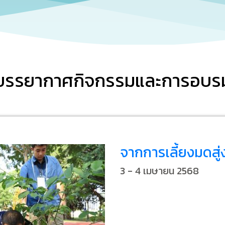
บรรยากาศกิจกรรมและการอบร
จากการเลี้ยงมดสู่
โครงการสัมมนาเชิง
การจัดการพิพิธภั
เทคนิคการต่อกระด
3 - 4 เมษายน 2568
จัดการพิพิธภัณฑ์เ
Management 101
18 - 20 มิถุนายน 2568
ประสบการณ์ที่เซี่ย
19 - 21 กุมภาพันธ์ 2568
เรียนรู้ทุกขั้นตอนการทำโครงก
Museum Managem
แสดงและการเก็บรักษาจากผู้เช
เรียนรู้การบริหารจัดการพิพิธ