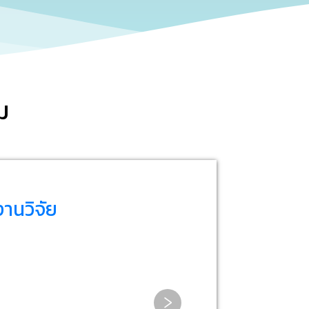
ม
งานวิจัย
ปฏิบัติการ เรื่อง การ
ณฑ์ 101 (Museums
ูกปลาเพื่อการจัดแสดง
ชิงนวัตกรรม: สัมผัส
)
งไฮ้ (Innovative
ระดูกปลากระดูกแข็ง พร้อมเทคนิคการจัด
›
ent: Experiencing
ี่ยวชาญ
ภัณฑ์ด้านต่าง ๆ ผ่านการถ่ายทอดผ่าน