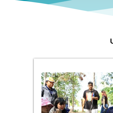
c_id=104
c_id=112
c_id=97
c_id=108
‹