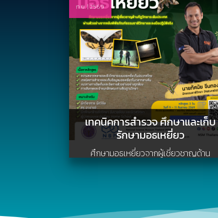
ก.ย. | 2569
เทคนิคการสำรวจ ศึกษาและเก็บ
รักษามอธเหยี่ยว
ศึกษามอธเหยี่ยวจากผู้เชี่ยวชาญด้าน
กีฏวิทยาระดับประเทศ ผ่านตัวอย่างจากคลั
พิพิธภัณฑ์ธรรมชาติวิทยาและลงมือปฏิบัต
จริง