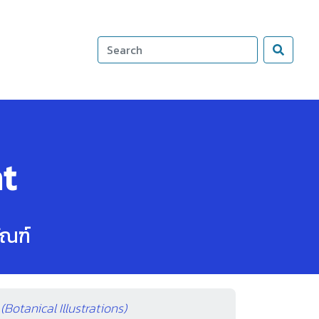
t
ัณฑ์
Botanical Illustrations)